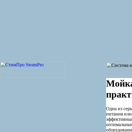
Мойка
практ
Одна из сер
питания или
эффективным
оптимальным
оборудовани