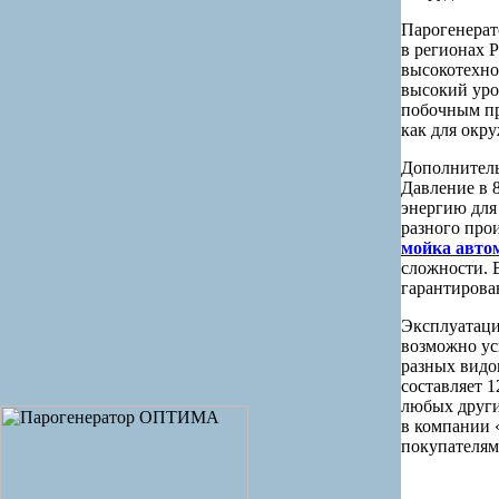
Парогенерат
в регионах 
высокотехно
высокий уро
побочным пр
как для окру
Дополнител
Давление в 
энергию для
разного про
мойка авто
сложности. 
гарантирова
Эксплуатаци
возможно ус
разных видо
составляет 1
любых други
в компании 
покупателям